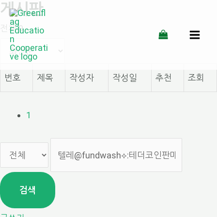
게시판
콘
전체 9
텐
MAI
츠
MEN
로
번호
제목
작성자
작성일
추천
조회
건
너
1
뛰
기
검색