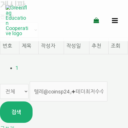
게시판
콘
전체 9
텐
MAI
츠
MEN
로
번호
제목
작성자
작성일
추천
조회
건
너
1
뛰
기
검색