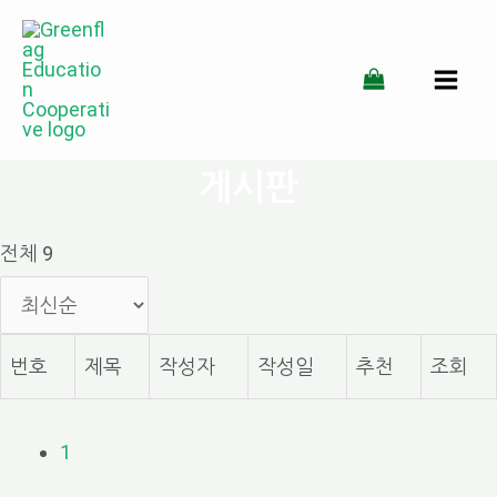
콘
텐
MAI
츠
MEN
로
게시판
건
너
전체 9
뛰
기
번호
제목
작성자
작성일
추천
조회
1