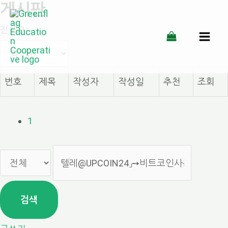
게시판
콘
전체 9
텐
MAI
츠
MEN
로
번호
제목
작성자
작성일
추천
조회
건
너
1
뛰
기
검색