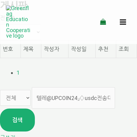
게시판
콘
전체 9
텐
MAI
츠
MEN
로
번호
제목
작성자
작성일
추천
조회
건
너
1
뛰
기
검색