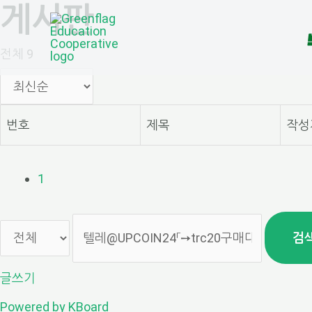
게시판
콘
텐
전체 9
츠
로
번호
제목
작성
건
너
1
뛰
기
검
글쓰기
Powered by KBoard