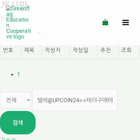
게시판
콘
전체 9
텐
MAI
츠
MEN
로
번호
제목
작성자
작성일
추천
조회
건
너
1
뛰
기
검색