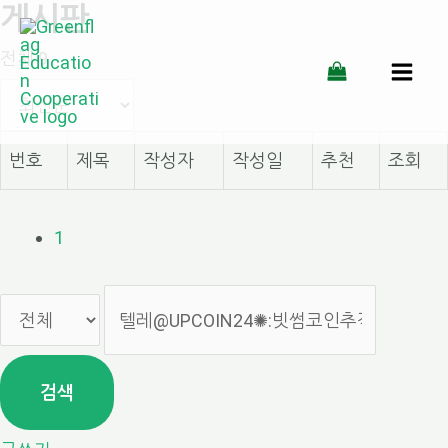
게시판
콘
전체 9
텐
MAI
츠
MEN
로
번호
제목
작성자
작성일
추천
조회
건
너
1
뛰
기
검색