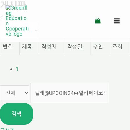
게시판
콘
전체 9
텐
MAI
츠
MEN
로
번호
제목
작성자
작성일
추천
조회
건
너
1
뛰
기
검색