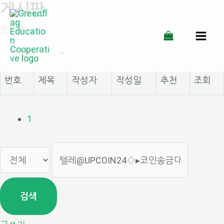
게시판
콘
전체 9
텐
MAI
츠
MEN
로
번호
제목
작성자
작성일
추천
조회
건
너
1
뛰
기
검색