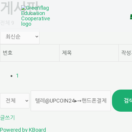
게시판
콘
텐
전체 9
츠
로
번호
제목
작성
건
너
1
뛰
기
검
글쓰기
Powered by KBoard