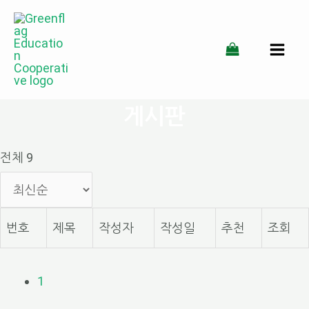
콘
텐
MAI
츠
MEN
로
게시판
건
너
전체 9
뛰
기
번호
제목
작성자
작성일
추천
조회
1