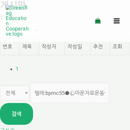
게시판
콘
전체 9
텐
MAI
츠
MEN
로
번호
제목
작성자
작성일
추천
조회
건
너
1
뛰
기
검색