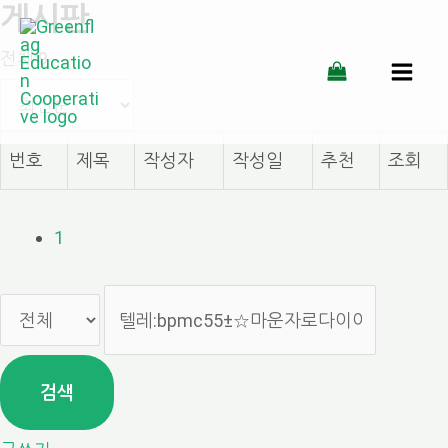
게시판
콘
전체 9
텐
MAI
츠
MEN
로
번호
제목
작성자
작성일
추천
조회
건
너
1
뛰
기
검색