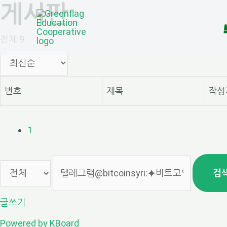
게시판
콘
텐
전체 9
츠
로
번호
제목
작성
건
너
1
뛰
기
검
글쓰기
Powered by KBoard